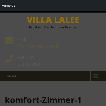
Anmelden
VILLA LALEE
Hotel mit Geschichte in Dresden
EMAIL
info@hotel-villa-lalee.de
CALL NOW
0351-41728417
Menu
komfort-Zimmer-1