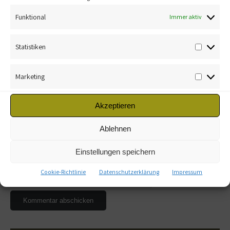
Kommentar
*
Funktional
Immer aktiv
Statistiken
Marketing
Name
*
Akzeptieren
Ablehnen
E-Mail-Adresse
*
Einstellungen speichern
Website
Cookie-Richtlinie
Datenschutzerklärung
Impressum