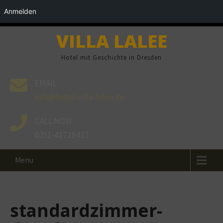
Anmelden
VILLA LALEE
Hotel mit Geschichte in Dresden
EMAIL
info@hotel-villa-lalee.de
CALL NOW
0351-41728417
Menu
standardzimmer-