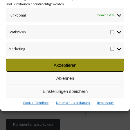
Deine E-Mail-Adresse wird nicht veröffentlicht.
und Funktionen beeinträchtigt werden.
Erforderliche Felder sind mit
*
markiert
Funktional
Immer aktiv
Kommentar
*
Statistiken
Marketing
Akzeptieren
Name
*
Ablehnen
E-Mail-Adresse
*
Einstellungen speichern
Cookie-Richtlinie
Datenschutzerklärung
Impressum
Website