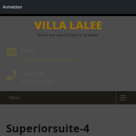
Anmelden
VILLA LALEE
Hotel mit Geschichte in Dresden
EMAIL
info@hotel-villa-lalee.de
CALL NOW
0351-41728417
Menu
Superiorsuite-4