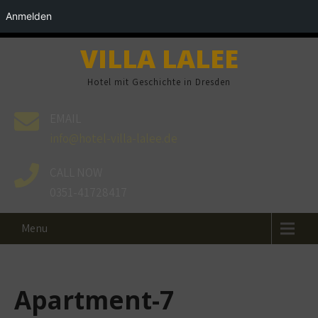
Anmelden
VILLA LALEE
Hotel mit Geschichte in Dresden
EMAIL
info@hotel-villa-lalee.de
CALL NOW
0351-41728417
Menu
Apartment-7