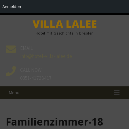
Anmelden
VILLA LALEE
Hotel mit Geschichte in Dresden
EMAIL
info@hotel-villa-lalee.de
CALL NOW
0351-41728417
Menu
Familienzimmer-18