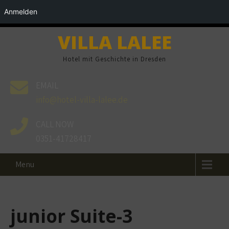
Anmelden
VILLA LALEE
Hotel mit Geschichte in Dresden
EMAIL
info@hotel-villa-lalee.de
CALL NOW
0351-41728417
Menu
junior Suite-3