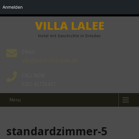
Anmelden
VILLA LALEE
Hotel mit Geschichte in Dresden
EMAIL
info@hotel-villa-lalee.de
CALL NOW
0351-41728417
Menu
standardzimmer-5