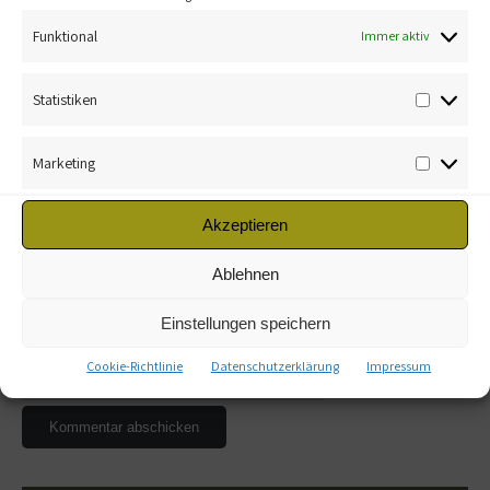
Kommentar
*
Funktional
Immer aktiv
Statistiken
Marketing
Name
*
Akzeptieren
Ablehnen
E-Mail-Adresse
*
Einstellungen speichern
Website
Cookie-Richtlinie
Datenschutzerklärung
Impressum