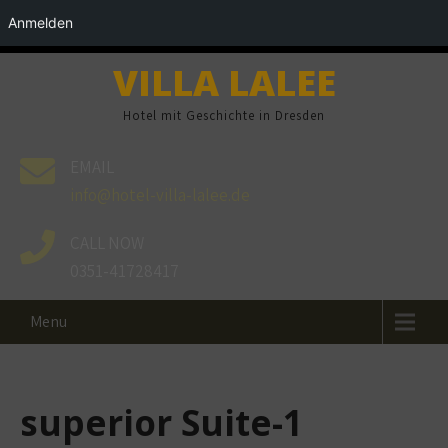
Anmelden
VILLA LALEE
Hotel mit Geschichte in Dresden
EMAIL
info@hotel-villa-lalee.de
CALL NOW
0351-41728417
Menu
superior Suite-1