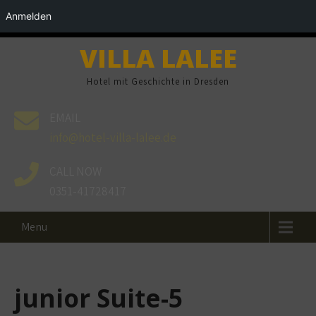
Anmelden
VILLA LALEE
Hotel mit Geschichte in Dresden
EMAIL
info@hotel-villa-lalee.de
CALL NOW
0351-41728417
Menu
junior Suite-5